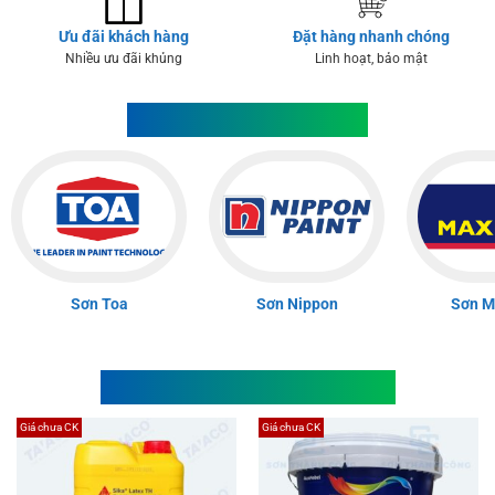
Ưu đãi khách hàng
Đặt hàng nhanh chóng
Nhiều ưu đãi khủng
Linh hoạt, bảo mật
Danh Mục Sản Phẩm
Sơn Toa
Sơn Nippon
Sơn Ma
Sản Phẩm Bán Chạy Nhất
Giá chưa CK
Giá chưa CK