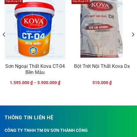
Giá chưa CK
Giá chưa CK
Sơn Ngoại Thất Kova CT-04
Bột Trét Nội Thất Kova Dx
Bền Màu
1.595.000
₫
–
5.900.000
₫
510.000
₫
THÔNG TIN LIÊN HỆ
CÔNG TY TNHH TM DV SƠN THÀNH CÔNG