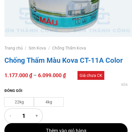
Trang chủ
/
Sơn Kova
/
Chống Thấm Kova
Chống Thấm Màu Kova CT-11A Color
1.177.000
₫
–
6.099.000
₫
Giá chưa CK
XÓA
ĐÓNG GÓI
22kg
4kg
Chống Thấm Màu Kova CT-11A Color số lượng
Thêm vào giỏ hàng