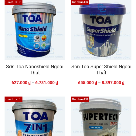
Giá chưa CK
Giá chưa CK
Sơn Toa Nanoshield Ngoại
Sơn Toa Super Shield Ngoại
Thất
Thất
627.000
₫
–
6.731.000
₫
655.000
₫
–
8.397.000
₫
Giá chưa CK
Giá chưa CK