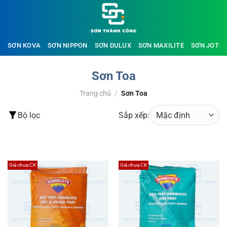
Bỏ
qua
nội
dung
SƠN KOVA
SƠN NIPPON
SƠN DULUX
SƠN MAXILITE
SƠN JOTU
Sơn Toa
Trang chủ
/
Sơn Toa
Bộ lọc
Sắp xếp:
ĐỌC THÊM
Giá chưa CK
Giá chưa CK