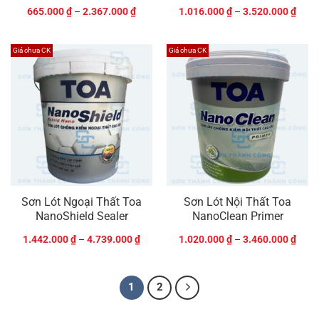
665.000
₫
–
2.367.000
₫
1.016.000
₫
–
3.520.000
₫
Giá chưa CK
Giá chưa CK
Sơn Lót Ngoại Thất Toa
Sơn Lót Nội Thất Toa
NanoShield Sealer
NanoClean Primer
1.442.000
₫
–
4.739.000
₫
1.020.000
₫
–
3.460.000
₫
1
2