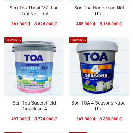
Sơn Toa Thoải Mái Lau
Sơn Toa Nanoclean Nội
Chùi Nội Thất
Thất
261.000
₫
–
3.626.000
₫
455.000
₫
–
5.188.000
₫
Giá chưa CK
Giá chưa CK
Sơn Toa Supershield
Sơn TOA 4 Seasons Ngoại
Duraclean A
Thất
497.000
₫
–
5.774.000
₫
267.000
₫
–
3.350.000
₫