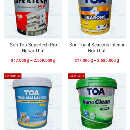
Sơn Toa Supertech Pro
Sơn Toa 4 Seasons Interior
Ngoại Thất
Nội Thất
847.000
₫
–
2.569.000
₫
217.000
₫
–
2.685.000
₫
Giá chưa CK
Giá chưa CK