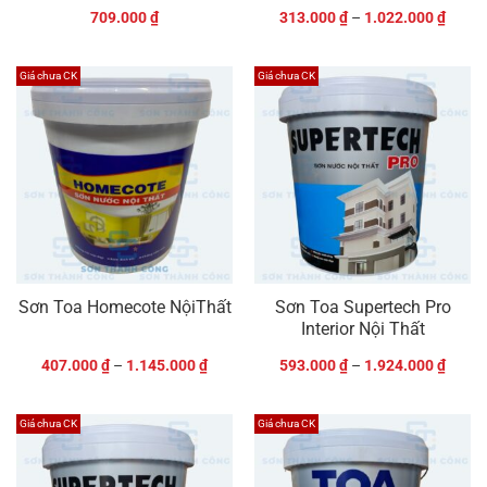
709.000
₫
313.000
₫
–
1.022.000
₫
Giá chưa CK
Giá chưa CK
Sơn Toa Homecote NộiThất
Sơn Toa Supertech Pro
Interior Nội Thất
407.000
₫
–
1.145.000
₫
593.000
₫
–
1.924.000
₫
Giá chưa CK
Giá chưa CK