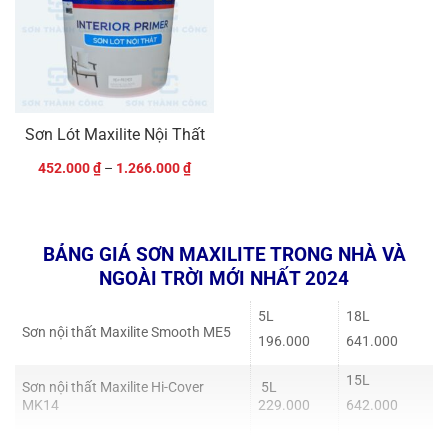
Sơn Lót Maxilite Nội Thất
452.000
₫
–
1.266.000
₫
BẢNG GIÁ SƠN MAXILITE TRONG NHÀ VÀ
NGOÀI TRỜI MỚI NHẤT 2024
5L
18L
Sơn nội thất Maxilite Smooth ME5
196.000
641.000
15L
Sơn nội thất Maxilite Hi-Cover
5L
MK14
229.000
642.000
5L
15L