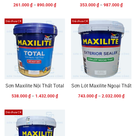
261.000
₫
–
890.000
₫
353.000
₫
–
987.000
₫
Giá chưa CK
Giá chưa CK
Sơn Maxilite Nội Thất Total
Sơn Lót Maxilite Ngoại Thất
538.000
₫
–
1.432.000
₫
743.000
₫
–
2.032.000
₫
Giá chưa CK