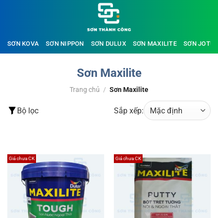
Bỏ
qua
nội
dung
SƠN KOVA
SƠN NIPPON
SƠN DULUX
SƠN MAXILITE
SƠN JOTU
Sơn Maxilite
Trang chủ
/
Sơn Maxilite
Bộ lọc
Sắp xếp:
ĐỌC THÊM
Giá chưa CK
Giá chưa CK