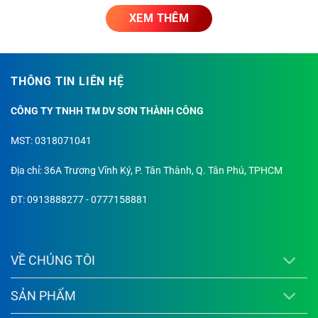
Sơn nội thất Maxilite Total 30C
312.000
802.000
XEM THÊM
5L
15L
Sơn lót nội thất Maxilite ME4
325.000
848.000
THÔNG TIN LIÊN HỆ
15L
5L
Sơn ngoại thất Maxilite 28C
412.000
1.120.000
CÔNG TY TNHH TM DV SƠN THÀNH CÔNG
5L
15L
MST: 0318071041
Sơn lót ngoại thất Maxilite 48C
461.000
1.260.000
Địa chỉ: 36A Trương Vĩnh Ký, P. Tân Thành, Q. Tân Phú, TPHCM
Bột trét Maxilite nội & ngoại thất
40KG
285.000
40KG
ĐT: 0913888277 - 0777158881
VỀ CHÚNG TÔI
SẢN PHẨM