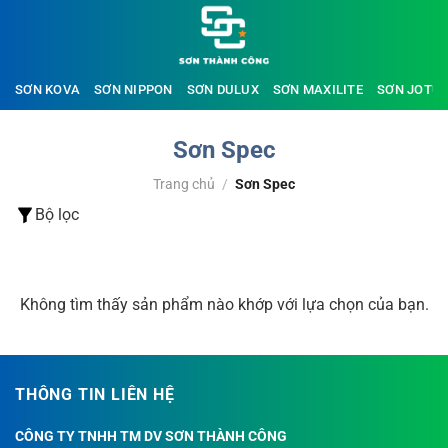
Bỏ
qua
nội
dung
SƠN KOVA
SƠN NIPPON
SƠN DULUX
SƠN MAXILITE
SƠN JOTU
Sơn Spec
Trang chủ
/
Sơn Spec
Bộ lọc
ĐỌC THÊM
Không tìm thấy sản phẩm nào khớp với lựa chọn của bạn.
THÔNG TIN LIÊN HỆ
CÔNG TY TNHH TM DV SƠN THÀNH CÔNG