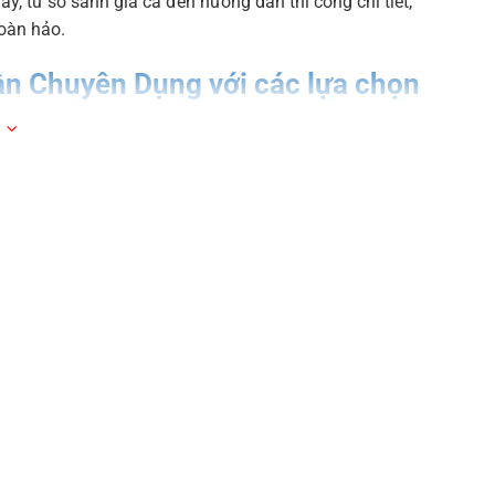
, từ so sánh giá cả đến hướng dẫn thi công chi tiết,
oàn hảo.
ần Chuyên Dụng với các lựa chọn
 đến thẩm mỹ mà còn tác động đến quá trình thi công.
ên Dụng bên cạnh các sản phẩm khác để bạn dễ dàng
 hiệu lực từ 15/07/2025. Giá đã bao gồm 8% VAT và áp
Bao bì
Giá bán lẻ
(Lít)
(VND)
m mốc, hiệu quả kinh tế cao.
5
575.000
17
1.675.000