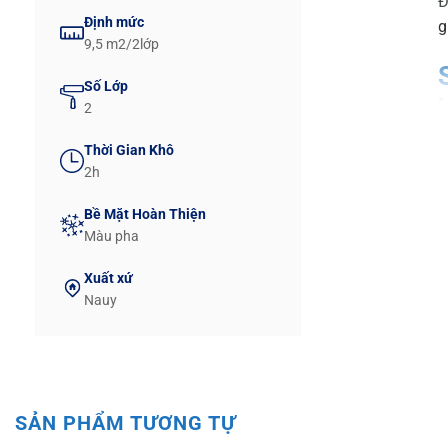
Đ
Định mức
g
9,5 m2/2lớp
Số Lớp
2
V
Thời Gian Khô
2h
D
đ
Bề Mặt Hoàn Thiện
Màu pha
B
Xuất xứ
B
Nauy
d
SẢN PHẨM TƯƠNG TỰ