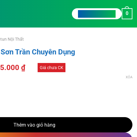
0
TƯ VẤN CHO TÔI
tun Nội Thất
 Sơn Trần Chuyên Dụng
25.000
₫
Giá chưa CK
XÓA
yên Dụng số lượng
Thêm vào giỏ hàng