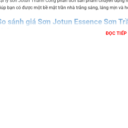
ại lý sơn Jotun Thành Công
phân tích sản phẩm chuyên dụng này
iúp bạn có được một bề mặt trần nhà trắng sáng, láng mịn và h
So sánh giá Sơn Jotun Essence Sơn Tr
khác
ĐỌC TIẾP
iệc lựa chọn đúng sản phẩm cho trần nhà không chỉ ảnh hưởng
ưới đây, Sơn Jotun Thành Công sẽ đặt Essence Sơn Trần Chuy
ưa ra quyết định.
ảng giá tham khảo
ảng giá được cập nhật theo
bảng giá tiêu chuẩn sơn Jotun
, có
ụng cho màu trắng.
Phân
Tên sản phẩm
Tính năng nổi bật
khúc
Sơn Jotun Jotaplast
Kinh tế
Màng sơn mờ, chống nấ