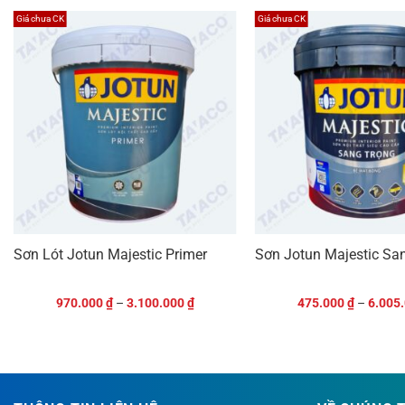
Giá chưa CK
Giá chưa CK
P
Sơn Lót Jotun Majestic Primer
Sơn Jotun Majestic Sa
970.000
₫
–
3.100.000
₫
475.000
₫
–
6.005