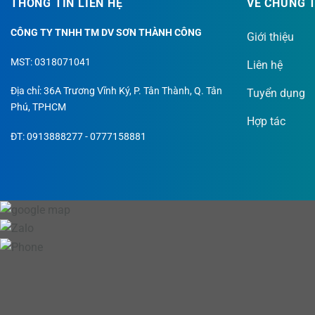
THÔNG TIN LIÊN HỆ
VỀ CHÚNG 
CÔNG TY TNHH TM DV SƠN THÀNH CÔNG
Giới thiệu
S
MST: 0318071041
Liên hệ
t
Địa chỉ: 36A Trương Vĩnh Ký, P. Tân Thành, Q. Tân
Tuyển dụng
t
Phú, TPHCM
c
Hợp tác
ĐT: 0913888277 - 0777158881
S