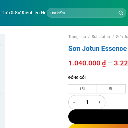
Tìm
n Tức & Sự Kiện
Liên Hệ
kiếm:
Trang chủ
/
Sơn Jotun
/
Sơn Jo
Sơn Jotun Essence
1.040.000
₫
–
3.2
ĐÓNG GÓI
15L
5L
Sơn Jotun Essence Sơn Trần Chu