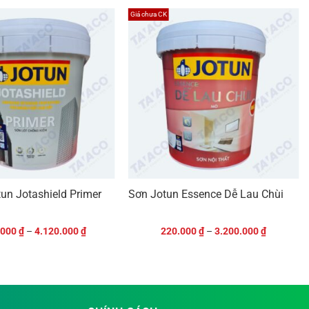
Giá chưa CK
rắng, che phủ tốt, chống nấm mốc.
5
1.155.000
17
3.545.000
, không phản quang, lau chùi vượt
5
2.325.000
15
6.905.000
hí thấp nhất,
Sơn Jotun Jotaplast
có thể được sử dụng
n bị văng bắn nhiều hơn trong quá trình thi công.
tun Jotashield Primer
Sơn Jotun Essence Dễ Lau Chùi
Chuyên Dụng
là sự lựa chọn hoàn hảo nhất. Mặc dù giá
của nó sẽ giúp bạn tiết kiệm đáng kể thời gian và công
.000
₫
–
4.120.000
₫
220.000
₫
–
3.200.000
₫
 che phủ tốt.
ng bộ cho cả tường và trần với chất lượng cao nhất,
 nhắc. Bề mặt sơn không phản quang của Majestic đặc
u khuyết điểm tuyệt đối.