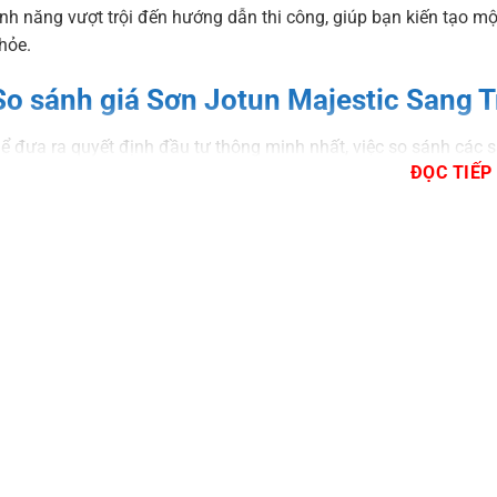
ính năng vượt trội đến hướng dẫn thi công, giúp bạn kiến tạo m
hỏe.
So sánh giá Sơn Jotun Majestic Sang T
ể đưa ra quyết định đầu tư thông minh nhất, việc so sánh các 
ĐỌC TIẾP
otun Thành Công xin cung cấp bảng so sánh chi tiết giữa Sơn 
húc thấp hơn và cao cấp nhất để bạn có cái nhìn tổng quan.
ảng giá tham khảo
ảng giá được cập nhật theo bảng giá tiêu chuẩn của Jotun, có
ụng cho sơn trắng.
Tên sản phẩm
Phân khúc
Tính năng nổi bật
Sơn Jotun Majestic Đẹp
Cao cấp
Bề mặt nhẵn mịn, màu sắc rực 
Hoàn Hảo Bóng