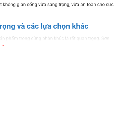
ột không gian sống vừa sang trọng, vừa an toàn cho sức
rọng và các lựa chọn khác
sản phẩm trong cùng phân khúc là rất quan trọng. Sơn
Jotun Majestic Sang Trọng với các sản phẩm ở phân
 hiệu lực từ 15/07/2025. Giá đã bao gồm 8% VAT và áp
Bao bì
Giá bán lẻ
(Lít)
(VND)
1L
475.000
5L
2.020.000
rỡ, bền màu, dễ lau chùi, kháng khuẩn.
15L
4.940.000