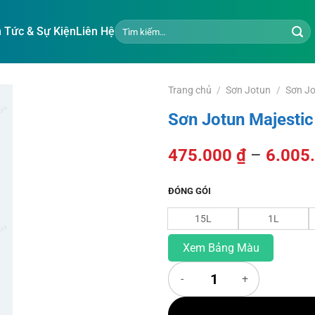
Tìm
n Tức & Sự Kiện
Liên Hệ
kiếm:
Trang chủ
/
Sơn Jotun
/
Sơn Jo
Sơn Jotun Majesti
475.000
₫
–
6.005
ĐÓNG GÓI
15L
1L
Xem Bảng Màu
Sơn Jotun Majestic Sang Trọng 