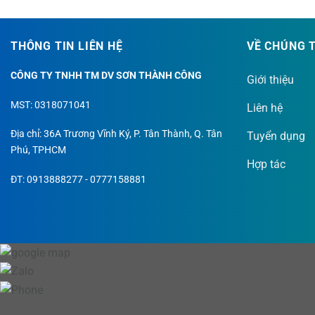
THÔNG TIN LIÊN HỆ
VỀ CHÚNG 
CÔNG TY TNHH TM DV SƠN THÀNH CÔNG
S
Giới thiệu
b
MST: 0318071041
Liên hệ
c
đ
Địa chỉ: 36A Trương Vĩnh Ký, P. Tân Thành, Q. Tân
Tuyển dụng
Phú, TPHCM
Hợp tác
ĐT: 0913888277 - 0777158881
S
đ