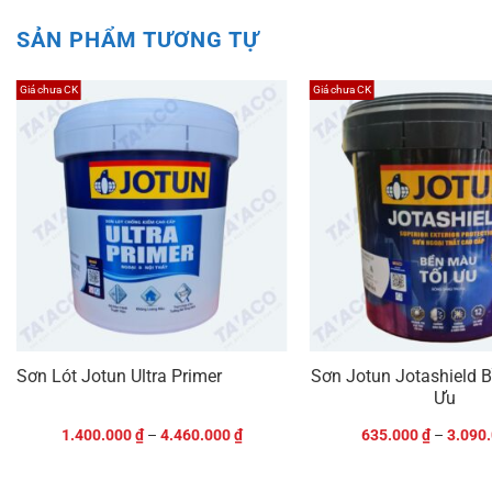
SẢN PHẨM TƯƠNG TỰ
Giá chưa CK
Giá chưa CK
P
Sơn Lót Jotun Ultra Primer
Sơn Jotun Jotashield 
Ưu
1.400.000
₫
–
4.460.000
₫
635.000
₫
–
3.090