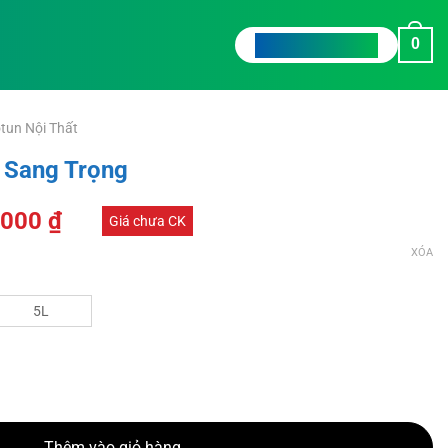
0
TƯ VẤN CHO TÔI
tun Nội Thất
c Sang Trọng
.000
₫
Giá chưa CK
XÓA
5L
số lượng