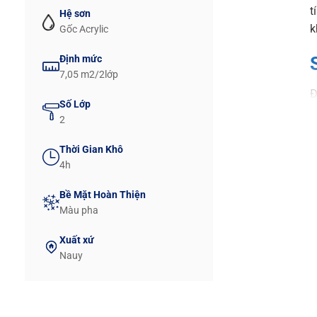
t
Hệ sơn
k
Gốc Acrylic
Định mức
7,05 m2/2lớp
Đ
Số Lớp
J
2
k
Thời Gian Khô
B
4h
B
Bề Mặt Hoàn Thiện
d
Màu pha
Xuất xứ
Nauy