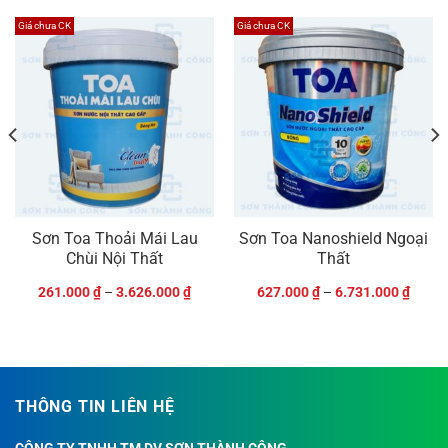
Giá chưa CK
Giá chưa CK
Sơn Toa Thoải Mái Lau
Sơn Toa Nanoshield Ngoại
Chùi Nội Thất
Thất
261.000
₫
–
3.626.000
₫
627.000
₫
–
6.731.000
₫
THÔNG TIN LIÊN HỆ