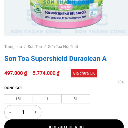
Trang chủ
/
Sơn Toa
/
Sơn Toa Nội Thất
Sơn Toa Supershield Duraclean A
497.000
₫
–
5.774.000
₫
Giá chưa CK
XÓA
ĐÓNG GÓI
15L
1L
5L
Sơn Toa Supershield Duraclean A số lượng
Thêm vào giỏ hàng