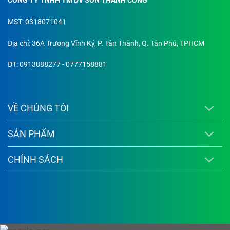
CÔNG TY TNHH TM DV SƠN THÀNH CÔNG
MST: 0318071041
Địa chỉ: 36A Trương Vĩnh Ký, P. Tân Thành, Q. Tân Phú, TPHCM
ĐT: 0913888277 - 0777158881
VỀ CHÚNG TÔI
SẢN PHẨM
CHÍNH SÁCH