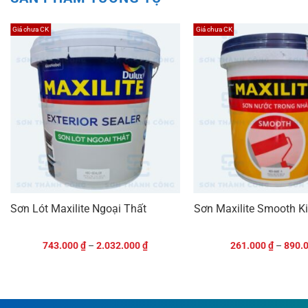
Giá chưa CK
Giá chưa CK
G
Sơn Lót Maxilite Ngoại Thất
Sơn Maxilite Smooth K
S
t
743.000
₫
–
2.032.000
₫
261.000
₫
–
890.
T