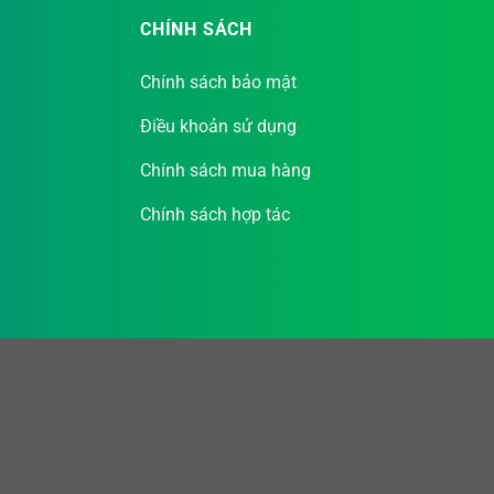
iệm lượng sơn đáng kể.
CHÍNH SÁCH
n mờ, láng mịn, mang lại tính thẩm mỹ cao cho không
Chính sách bảo mật
n chảy tốt, giúp việc lăn sơn trở nên nhẹ nhàng và dễ
Điều khoản sử dụng
Chính sách mua hàng
 bền đẹp theo thời gian.
Chính sách hợp tác
 Mờ, giúp che giấu hiệu quả những điểm không hoàn hảo
hiệu quả
để hoàn thiện cùng một diện tích so với các dòng sơn
mang lại một không gian sống đẹp và hiện đại.
cam kết chất lượng ổn định, an toàn cho sức khỏe