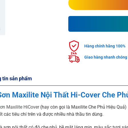
Hàng chính hãng 100%
Giao hàng nhanh chóng
 tin sản phẩm
Sơn Maxilite Nội Thất Hi-Cover Che Phủ
ơn Maxilite HiCover
(hay còn gọi là Maxilite Che Phủ Hiệu Quả)
ốt các tiêu chí trên và được nhiều nhà thầu tin dùng.
à sơn nội thất có độ che phủ, bề mặt láng mịn, màu sắc tươi sá