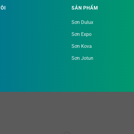
bề mặt tường, làm cho quá trình thi công nhanh hơn và tiết k
TÔI
SẢN PHẨM
Màng sơn đẹp & nhẵn mịn:
Sản phẩm tạo ra bề mặt hoàn thiệ
gian nội thất.
Sơn Dulux
Dễ thi công:
Với thành phần từ nhựa gốc Polymer, sơn có độ dà
Sơn Expo
dàng hơn.
Sơn Kova
Màu sắc tươi sáng:
Cung cấp nhiều lựa chọn màu sắc tươi tắn,
Sơn Jotun
ản phẩm này chỉ có một tùy chọn bề mặt hoàn thiện là Bề mặt
rên tường.
u Điểm Khi Dùng Sản Phẩm Sơn Maxilite che phủ 
Tiết kiệm tối đa:
Nhờ độ che phủ cao, bạn sẽ dùng ít sơn hơn 
kinh tế, từ đó tiết kiệm cả chi phí vật tư và thời gian thi công.
Thẩm mỹ vượt trội:
Màng sơn nhẵn mịn và màu sắc tươi sáng 
Chất lượng đảm bảo:
Được sản xuất bởi AkzoNobel, sản phẩm 
người sử dụng (không thêm chì, không thêm thủy ngân).