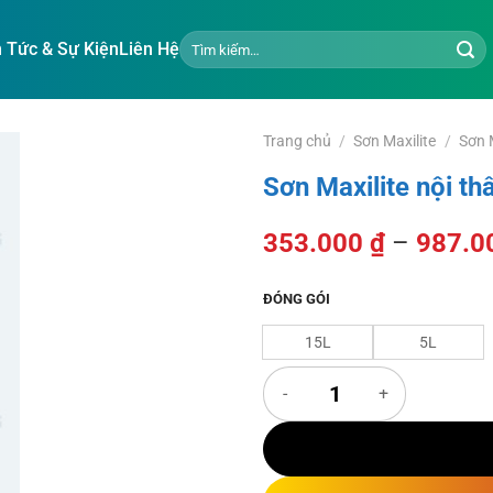
Tìm
n Tức & Sự Kiện
Liên Hệ
kiếm:
Trang chủ
/
Sơn Maxilite
/
Sơn M
Sơn Maxilite nội th
353.000
₫
–
987.0
ĐÓNG GÓI
15L
5L
Sơn Maxilite nội thất Hi-Cover s