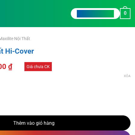
0
TƯ VẤN CHO TÔI
axilite Nội Thất
ất Hi-Cover
00
₫
Giá chưa CK
XÓA
ố lượng
Thêm vào giỏ hàng