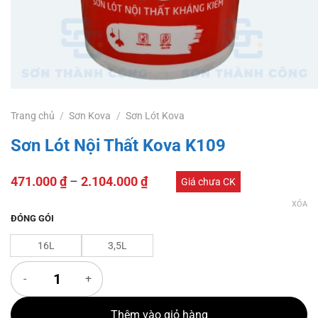
Trang chủ
/
Sơn Kova
/
Sơn Lót Kova
Sơn Lót Nội Thất Kova K109
471.000
₫
–
2.104.000
₫
Giá chưa CK
XÓA
ĐÓNG GÓI
16L
3,5L
Sơn Lót Nội Thất Kova K109 số lượng
Thêm vào giỏ hàng