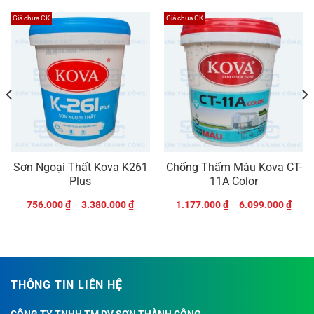
Giá chưa CK
Giá chưa CK
Sơn Ngoại Thất Kova K261
Chống Thấm Màu Kova CT-
Plus
11A Color
756.000
₫
–
3.380.000
₫
1.177.000
₫
–
6.099.000
₫
THÔNG TIN LIÊN HỆ