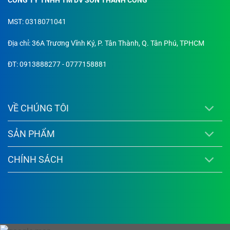
CÔNG TY TNHH TM DV SƠN THÀNH CÔNG
MST: 0318071041
Địa chỉ: 36A Trương Vĩnh Ký, P. Tân Thành, Q. Tân Phú, TPHCM
ĐT: 0913888277 - 0777158881
VỀ CHÚNG TÔI
SẢN PHẨM
CHÍNH SÁCH