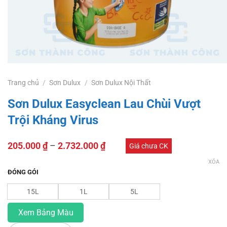
Trang chủ
/
Sơn Dulux
/
Sơn Dulux Nội Thất
Sơn Dulux Easyclean Lau Chùi Vượt
Trội Kháng Virus
205.000
₫
–
2.732.000
₫
Giá chưa CK
XÓA
ĐÓNG GÓI
15L
1L
5L
Xem Bảng Màu