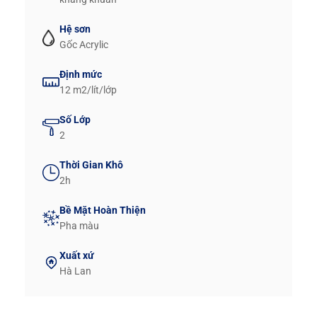
Hệ sơn
Gốc Acrylic
Định mức
12 m2/lít/lớp
Số Lớp
2
Thời Gian Khô
2h
Bề Mặt Hoàn Thiện
Pha màu
Xuất xứ
Hà Lan