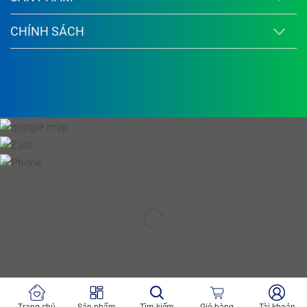
Bề mặt láng mịn, ngăn ngừa nấm mốc
: Sơn
tạo ra một lớp hoàn thiện láng mịn, sang
CHÍNH SÁCH
trọng, đồng thời có khả năng chống lại sự
phát triển của nấm mốc, giữ cho tường nhà
luôn sạch sẽ và bền đẹp theo thời gian
.
An toàn cho sức khỏe và thân thiện môi
trường
: Sản phẩm đạt chứng nhận Nhãn
xanh Singapore, cam kết không thêm chì và
thủy ngân, có nồng độ VOC (chất hữu cơ bay
hơi) thấp và nhẹ mùi, đảm bảo an toàn cho
người thi công và người sử dụng
.
Độ phủ cao, tiết kiệm chi phí
: Độ phủ lý
thuyết của sơn lên đến 14m²/lít/lớp, giúp tiết
kiệm vật tư và tối ưu hóa chi phí thi công cho
công trình
.
Ưu điểm không thể bỏ qua của sản