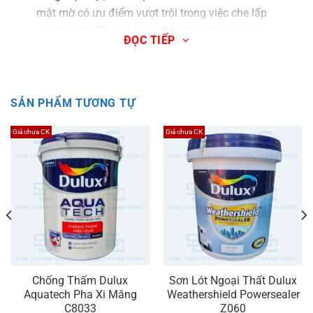
mặt mờ có ưu điểm vượt trội trong việc che lấp
các khuyết điểm nhỏ trên bề mặt tường, mang
ĐỌC TIẾP
lại vẻ đẹp hoàn hảo và đồng nhất cho công
trình, đặc biệt phù hợp cho không gian phòng
khách và phòng ngủ.
SẢN PHẨM TƯƠNG TỰ
Giá chưa CK
Giá chưa CK
Sơn Dulux lau chùi hiệu quả
bóng 99AB
Dành cho những ai yêu thích vẻ đẹp sống động
và rực rỡ, Dulux EasyClean 99AB với bề mặt
bóng là sự lựa chọn hoàn hảo
. Bề mặt bóng
không chỉ giúp không gian trở nên tươi mới,
sáng sủa hơn nhờ khả năng phản chiếu ánh
sáng tốt mà còn tăng cường hiệu quả lau chùi,
giúp việc vệ sinh các vết bẩn trở nên dễ dàng
Chống Thấm Dulux
Sơn Lót Ngoại Thất Dulux
hơn bao giờ hết.
Aquatech Pha Xi Măng
Weathershield Powersealer
C8033
Z060