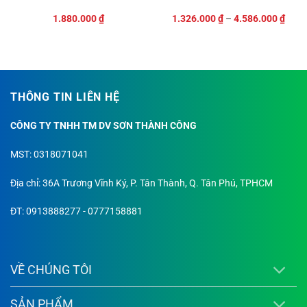
Tính năng vượt trội của sản phẩm
1.880.000
₫
1.326.000
₫
–
4.586.000
₫
Sơn Dulux EasyClean Lau Chùi Vượt Trội Kháng
Virus được trang bị những công nghệ tiên tiến
nhất, mang đến các tính năng bảo vệ toàn diện
cho ngôi nhà của bạn.
THÔNG TIN LIÊN HỆ
Kháng virus và kháng khuẩn hiệu quả
: Công
CÔNG TY TNHH TM DV SƠN THÀNH CÔNG
nghệ Silver Ion Technology đột phá giúp chủ
động ngăn ngừa sự tấn công và phát triển
MST: 0318071041
của các loại virus, vi khuẩn phổ biến trên bề
Địa chỉ: 36A Trương Vĩnh Ký, P. Tân Thành, Q. Tân Phú, TPHCM
mặt màng sơn, góp phần tạo ra một không
gian sống an toàn hơn cho cả gia đình
.
ĐT: 0913888277 - 0777158881
Lau chùi vượt trội
: Với Công nghệ
Colourguard, màng sơn và màu sơn được
bảo vệ hiệu quả, cho phép bạn lau chùi các
VỀ CHÚNG TÔI
vết bẩn cứng đầu thường xuyên mà không lo
phai màu hay tổn hại đến bề mặt tường
.
SẢN PHẨM