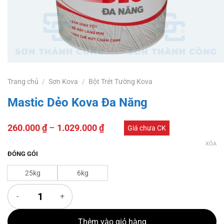
Trang chủ
/
Sơn Kova
/
Bột Trét Tường Kova
Mastic Dẻo Kova Đa Năng
260.000
₫
–
1.029.000
₫
Giá chưa CK
XÓA
ĐÓNG GÓI
25kg
6kg
Mastic Dẻo Kova Đa Năng số lượng
Thêm vào giỏ hàng