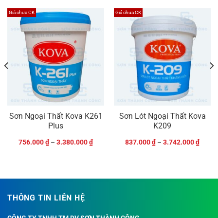
Giá chưa CK
Giá chưa CK
Sơn Ngoại Thất Kova K261
Sơn Lót Ngoại Thất Kova
Plus
K209
756.000
₫
–
3.380.000
₫
837.000
₫
–
3.742.000
₫
THÔNG TIN LIÊN HỆ