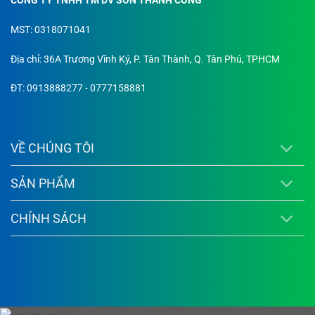
CÔNG TY TNHH TM DV SƠN THÀNH CÔNG
MST: 0318071041
Địa chỉ: 36A Trương Vĩnh Ký, P. Tân Thành, Q. Tân Phú, TPHCM
ĐT: 0913888277 - 0777158881
VỀ CHÚNG TÔI
SẢN PHẨM
CHÍNH SÁCH